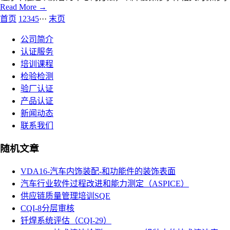
Read More →
首页
1
2
3
4
5
···
末页
公司简介
认证服务
培训课程
检验检测
验厂认证
产品认证
新闻动态
联系我们
随机文章
VDA16-汽车内饰装配-和功能件的装饰表面
汽车行业软件过程改进和能力测定（ASPICE）
供应链质量管理培训SQE
CQI-8分层审核
钎焊系统评估（CQI-29）