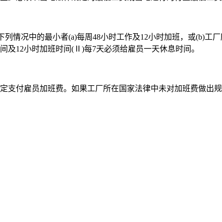
情况中的最小者(a)每周48小时工作及12小时加班，或(b)
及12小时加班时间(Ⅱ)每7天必须给雇员一天休息时间。
支付雇员加班费。如果工厂所在国家法律中未对加班费做出规