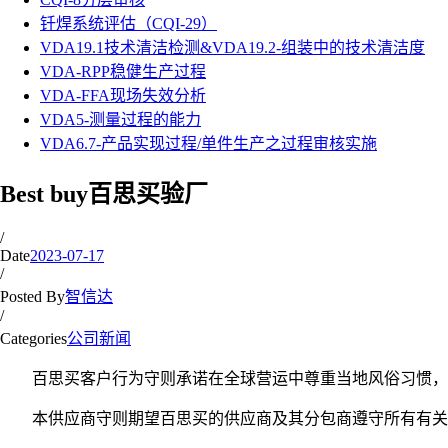
钎焊系统评估（CQI-29）
VDA19.1技术清洁检测&VDA19.2-组装中的技术清洁度
VDA-RPP稳健生产过程
VDA-FFA现场失效分析
VDA5-测量过程的能力
VDA6.7-产品实现过程/单件生产之过程审核实施
Best buy百思买验厂
/
Date
2023-07-17
/
Posted By
智信达
/
Categories
公司新闻
百思买客户行为守则承诺在全球营运中尊重当地风俗习惯，同
本供应商守则期望百思买的供应商及其分包商遵守所有有关法