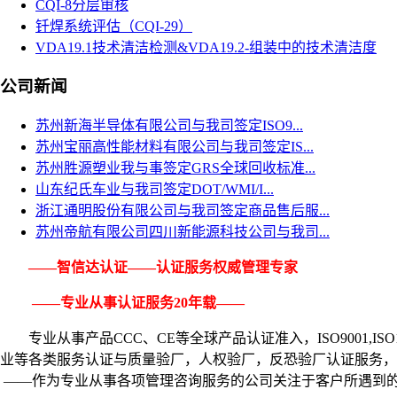
CQI-8分层审核
钎焊系统评估（CQI-29）
VDA19.1技术清洁检测&VDA19.2-组装中的技术清洁度
公司新闻
苏州新海半导体有限公司与我司签定ISO9...
苏州宝丽高性能材料有限公司与我司签定IS...
苏州胜源塑业我与事签定GRS全球回收标准...
山东纪氏车业与我司签定DOT/WMI/I...
浙江通明股份有限公司与我司签定商品售后服...
苏州帝航有限公司四川新能源科技公司与我司...
——智信达认证——认证服务权威管理专家
——专业从事认证服务20年载——
专业从事产品CCC、CE等全球产品认证准入，ISO9001,
ISO
业等各类服务认证与质量验厂，人权验厂，反恐验厂认证服务，
——作为专业从事各项管理咨询服务的公司关注于客户所遇到