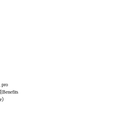
 pro
efits
ie）