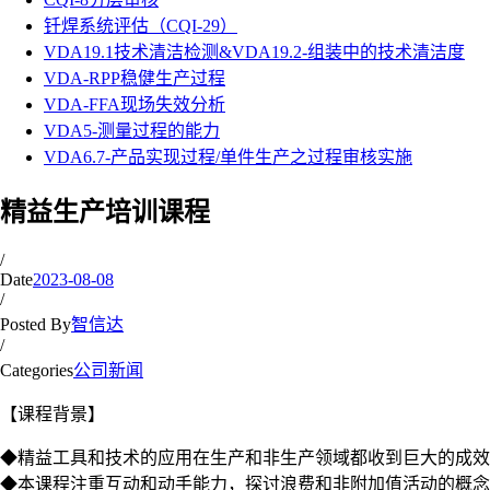
钎焊系统评估（CQI-29）
VDA19.1技术清洁检测&VDA19.2-组装中的技术清洁度
VDA-RPP稳健生产过程
VDA-FFA现场失效分析
VDA5-测量过程的能力
VDA6.7-产品实现过程/单件生产之过程审核实施
精益生产培训课程
/
Date
2023-08-08
/
Posted By
智信达
/
Categories
公司新闻
【课程背景】
◆精益工具和技术的应用在生产和非生产领域都收到巨大的成效
◆本课程注重互动和动手能力，探讨浪费和非附加值活动的概念