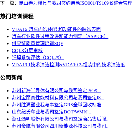
下一篇：
昆山善为模具与我司签约启动ISO001/TS16949整合管
热门培训课程
VDA16-汽车内饰装配-和功能件的装饰表面
汽车行业软件过程改进和能力测定（ASPICE）
供应链质量管理培训SQE
CQI-8分层审核
钎焊系统评估（CQI-29）
VDA19.1技术清洁检测&VDA19.2-组装中的技术清洁度
公司新闻
苏州新海半导体有限公司与我司签定ISO9...
苏州宝丽高性能材料有限公司与我司签定IS...
苏州胜源塑业我与事签定GRS全球回收标准...
山东纪氏车业与我司签定DOT/WMI/I...
浙江通明股份有限公司与我司签定商品售后服...
苏州帝航有限公司四川新能源科技公司与我司...