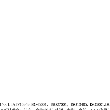
14001, IATF1
6949,ISO45001，ISO27001，ISO13485
ISO50
、