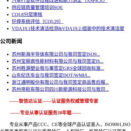
汽车行业软件过程改进和能力测定（ASPICE）
供应链质量管理培训SQE
CQI-8分层审核
钎焊系统评估（CQI-29）
VDA19.1技术清洁检测&VDA19.2-组装中的技术清洁度
公司新闻
苏州新海半导体有限公司与我司签定ISO9...
苏州宝丽高性能材料有限公司与我司签定IS...
苏州胜源塑业我与事签定GRS全球回收标准...
山东纪氏车业与我司签定DOT/WMI/I...
浙江通明股份有限公司与我司签定商品售后服...
苏州帝航有限公司四川新能源科技公司与我司...
——智信达认证——认证服务权威管理专家
——专业从事认证服务20年载——
专业从事产品CCC、CE等全球产品认证准入，ISO9001,
ISO